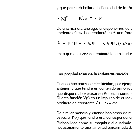
y que permitirá hallar a la Densidad de la Pr
2
P
/
=
P
|
(x)|
=
x
De una manera análoga, si disponemos de un 
corriente eficaz I determinará en él una Po
2
/
=
/
. (
/
I
= P / R =
P
R
P
R
x
x
cosa que a su vez determinará la similitud
Las propiedades de la
indeterminación
Cuando hablamos de electricidad, por ejemplo
anterior) y que tendrá un contenido armónic
que dispone al expresar su Potencia como su
Si esta función V(t) es un impulso de durac
.
producto es constante
t
= cte.
De similar manera y cuando hablamos de me
espacio
(x) que tendrá una correspondenc
Probabilidad como su magnitud al cuadrado 
necesariamente una amplitud aproximada d