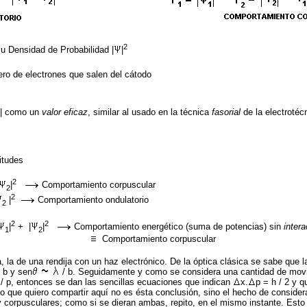
2
u Densidad de Probabilidad
|
|
ro de electrones que salen del cátodo
| como un
valor eficaz
, similar al usado en la técnica
fasorial
de la electrotéc
itudes
2
|
Comportamiento corpuscular
2
2
|
Comportamiento ondulatorio
2
2
2
|
+ |
|
Comportamiento energético (suma de potencias) sin
inter
1
2
Comportamiento corpuscular
la de una rendija con un haz electrónico. De la óptica clásica se sabe que l
 b y sen
/ b. Seguidamente y como se considera una cantidad de movi
/ p, entonces se dan las sencillas ecuaciones que indican
x.
p = h / 2 y 
lo que quiero compartir aquí no es ésta conclusión, sino el hecho de conside
y corpusculares; como si se dieran ambas, repito, en el mismo instante. Esto