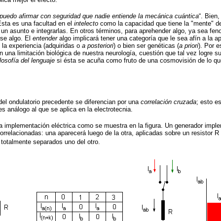
puedo afirmar con seguridad que nadie entiende la mecánica cuántica
“. Bien
Esta es una facultad en el
intelecto
como la capacidad que tiene la "mente" d
e un asunto e integrarlas. En otros términos, para aprehender algo, ya sea fe
se algo. El
entender
algo implicará tener una categoría que le sea afín a la 
e la experiencia (adquiridas o
a posteriori
) o bien ser genéticas (
a priori
). Por e
 una limitación biológica de nuestra neurología, cuestión que tal vez logre s
ilosofía del lenguaje
si ésta se acuña como fruto de una cosmovisión de lo qu
l ondulatorio precedente se diferencian por una
correlación cruzada
; esto e
s análogo al que se aplica en la electrotecnia.
implementación eléctrica como se muestra en la figura. Un generador implem
orrelacionadas: una aparecerá luego de la otra, aplicadas sobre un resistor R 
 totalmente separados uno del otro.