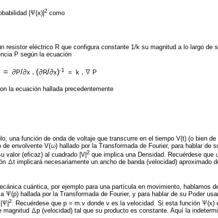
2
obabilidad |
(x)|
como
resistor eléctrico R que configura constante 1/k su magnitud a lo largo de s
tencia P según la ecuación
-1
) =
/
. (
/
)
.
P
x
R
x
= k
P
 con la ecuación hallada precedentemente
, una función de onda de voltaje que transcurre en el tiempo V(t) (o bien de c
o de envolvente V(
) hallado por la Transformada de Fourier, para hablar de
2
 valor (eficaz) al cuadrado |V|
que implica una Densidad. Recuérdese que
ión
t implicará necesariamente un ancho de banda (velocidad) aproximado 
cánica cuántica, por ejemplo para una partícula en movimiento, hablamos de
ia
(p) hallada por la Transformada de Fourier, y para hablar de su Poder u
2
|
|
. Recuérdese que p = m.v donde v es la velocidad. Si esta función
(x)
e magnitud
p (velocidad) tal que su producto es constante. Aquí la indeter