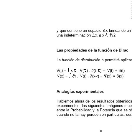
y que contiene un espacio
x brindando un
una indeterminación
x.
p
/2
Las propiedades de la función de Dirac
La
función de distribución
permitirá aplica
V(t) =
. V(
) .
(t-
) = V(t)
(t)
(x) =
r .
(r) .
(x-r) =
(x)
(x)
Analogías experimentales
Hablemos ahora de los resultados obtenidos 
experimentos, las siguientes imágenes mues
entre la Probabilidad y la Potencia que se 
cuando no la hay porque son partículas, ser