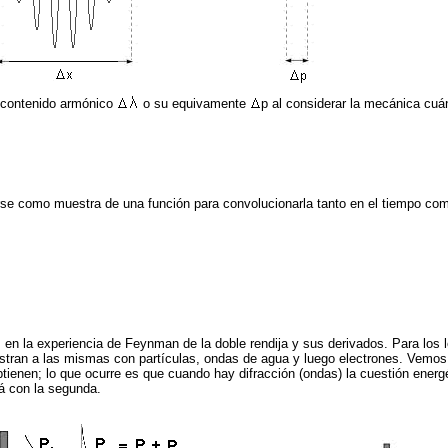
 contenido armónico
o su equivamente
p al considerar la mecánica cuá
rse como muestra de una función para convolucionarla tanto en el tiempo com
en la experiencia de Feynman de la doble rendija y sus derivados. Para los l
tran a las mismas con partículas, ondas de agua y luego electrones. Vemos 
obtienen; lo que ocurre es que cuando hay difracción (ondas) la cuestión ener
á con la segunda.