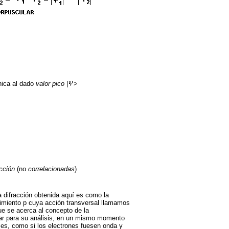
nica al dado
valor pico
|
>
acción
(no
correlacionadas
)
a difracción obtenida aquí es como la
miento p cuya acción transversal llamamos
que se acerca al concepto de la
rar para su análisis, en un mismo momento
 es, como si los electrones fuesen onda y