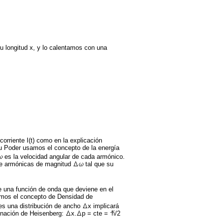
u longitud x, y lo calentamos con una
orriente I(t) como en la explicación
 su Poder usamos el concepto de la energía
es la velocidad angular de cada armónico.
de armónicas de magnitud
tal que su
 una función de onda que deviene en el
samos el concepto de Densidad de
 es una distribución de ancho
x implicará
minación de Heisenberg:
x.
p = cte =
/2