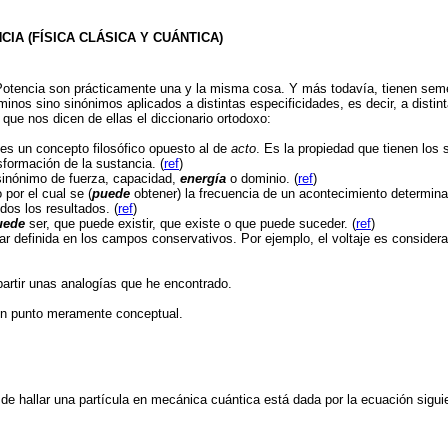
IA (FÍSICA CLÁSICA Y CUÁNTICA)
 Potencia son prácticamente una y la misma cosa. Y más todavía, tienen sem
minos sino sinónimos aplicados a distintas especificidades, es decir, a distin
que nos dicen de ellas el diccionario ortodoxo:
 es un concepto filosófico opuesto al de
acto
. Es la propiedad que tienen los 
sformación de la sustancia. (
ref
)
sinónimo de fuerza, capacidad,
energía
o dominio. (
ref
)
 por el cual se (
puede
obtener) la frecuencia de un acontecimiento determina
dos los resultados. (
ref
)
uede
ser, que puede existir, que existe o que puede suceder. (
ref
)
ar definida en los campos conservativos. Por ejemplo, el voltaje es considera
partir unas analogías que he encontrado.
un punto meramente conceptual.
de hallar una partícula en mecánica cuántica está dada por la ecuación sigui