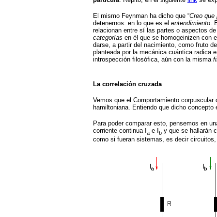
El mismo Feynman ha dicho que “
Creo que 
detenernos: en lo que es el
entendimiento
. 
relacionan entre sí las partes o aspectos d
categorías
en él que se homogeinizen con e
darse, a partir del nacimiento, como fruto d
planteada por la mecánica cuántica radica en
introspección filosófica, aún con la misma
f
La correlación cruzada
Vemos que el Comportamiento corpuscular de
hamiltoniana. Entiendo que dicho concepto e
Para poder comparar esto, pensemos en una 
corriente continua I
e I
y que se hallarán c
a
b
como si fueran sistemas, es decir circuitos,