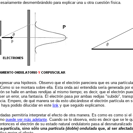
esariamente desmembrándolo para explicar una u otra cuestión física.
expresar una hipótesis.
Observo que el electrón pareciera que es una partícul
Como si se montara sobre ella. Esta onda así entendida sería generada por 
trón se halle en ambas rendijas al mismo tiempo; es decir, que el electrón pu
ser un error, una fantasía. El electrón pasa por ambas redijas "subido", tra
rencia. Empero, de qué manera se da esto ubicándose el electrón partícula en 
 haya podido dilucidar en este
link
y que seguido explicamos.
adas permitiría interpretar el efecto de otra manera. Es como es como si el
omo
puede ver más adelante
. Cuando se lo observa, esto es decir que se le q
entonces el electrón de su estado natural ondulatorio pasa al desnaturalizado 
a-partícula, sino sólo una
partícula (doble) ondulada
que, al ser afecta
ica mejor el efecto.