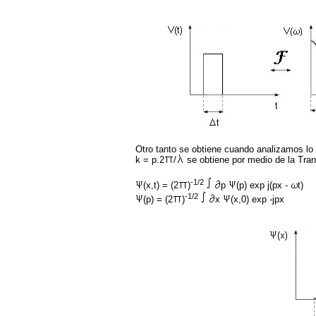
Otro tanto se obtiene cuando analizamos lo 
k = p.2
/
se obtiene por medio de la Tran
-1/2
(x,t) = (2
)
p
(p) exp j(px -
t)
-1/2
(p) = (2
)
x
(x,0) exp -jpx