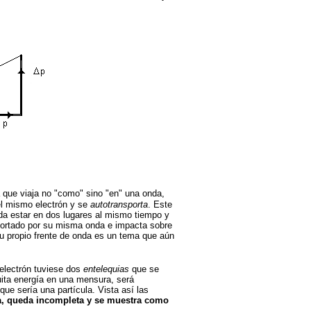
a que viaja no "como" sino "en" una onda,
el mismo electrón y se
autotransporta
. Este
eda estar en dos lugares al mismo tiempo y
nsportado por su misma onda e impacta sobre
su propio frente de onda es un tema que aún
 electrón tuviese dos
entelequias
que se
uita energía en una mensura, será
que sería una partícula. Vista así las
da, queda incompleta y se muestra como