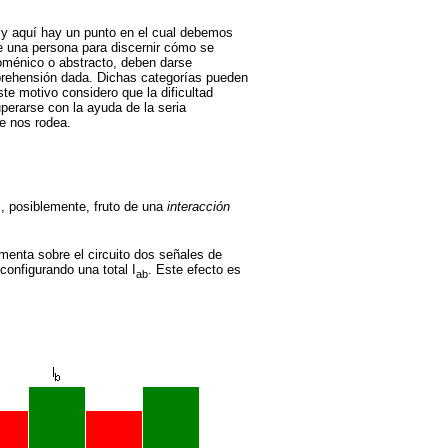
, y aquí hay un punto en el cual debemos
e una persona para discernir cómo se
noménico o abstracto, deben darse
aprehensión dada. Dichas categorías pueden
ste motivo considero que la dificultad
uperarse con la ayuda de la seria
e nos rodea.
s, posiblemente, fruto de una
interacción
enta sobre el circuito dos señales de
configurando una total I
. Este efecto es
ab