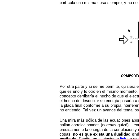
partícula una misma cosa siempre, y no nec
Por otra parte y si se me permite, quisiera 
que es uno y lo otro en el mismo momento. 
concepto derribaría el hecho de que el elec
el hecho de desdoblar su energía pasaría a 
la placa final conforme a su propia interfe
no entiendo. Tal vez un avance del tema los
Una mira más sólida de las ecuaciones abord
hallan correlacionadas (
cuerdas
quizá) —c
precisamente la energía de la correlación y 
cosas,
no es que exista una dualidad ond
partícula
. Repito, en el siguiente
link
se expl