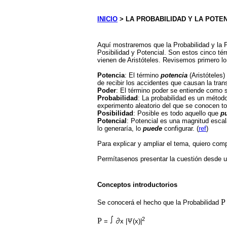
INICIO
> LA PROBABILIDAD Y LA POTENC
Aquí mostraremos que la Probabilidad y la
Posibilidad y Potencial. Son estos cinco tér
vienen de Aristóteles. Revisemos primero lo 
Potencia
: El término
potencia
(Aristóteles)
de recibir los accidentes que causan la tran
Poder
: El término poder se entiende como 
Probabilidad
: La probabilidad es un método
experimento aleatorio del que se conocen to
Posibilidad
: Posible es todo aquello que
p
Potencial
: Potencial es una magnitud escal
lo generaría, lo
puede
configurar. (
ref
)
Para explicar y ampliar el tema, quiero com
Permítasenos presentar la cuestión desde 
Conceptos introductorios
P
Se conocerá el hecho que la Probabilidad
2
P
=
x |
(x)|