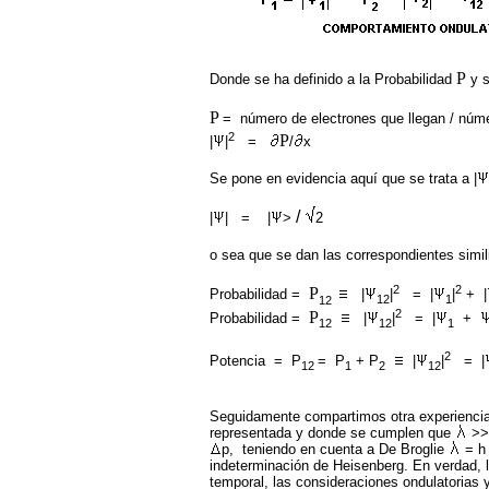
P
Donde se ha definido a la Probabilidad
y s
P
= número de electrones que llegan / núme
2
P
|
|
=
/
x
Se pone en evidencia aquí que se trata a |
/
|
| = |
>
2
o sea que se dan las correspondientes simil
2
2
P
Probabilidad =
|
|
= |
|
+ |
12
1
12
2
P
Probabilidad =
|
|
= |
+
12
12
1
2
Potencia = P
= P
+ P
|
|
= |
12
1
2
12
Seguidamente compartimos otra experiencia, 
representada y donde se cumplen que
>>
p, teniendo en cuenta a De Broglie
= h 
indeterminación de Heisenberg. En verdad, 
temporal, las consideraciones ondulatorias 