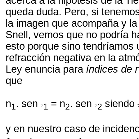
acerca a la hipótesis de la Ti
queda duda. Pero, si tenemo
la imagen que acompaña y la
Snell, vemos que no podría 
esto porque sino tendríamos 
refracción negativa en la atm
Ley enuncia para
índices de 
que
n
. sen
= n
. sen
siendo
1
1
2
2
y en nuestro caso de incidenc