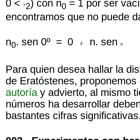
0 <
) con n
= 1 por ser vac
2
0
encontramos que no puede d
n
. sen 0º = 0
n. sen
0
Para quien desea hallar la dis
de Eratóstenes, proponemos e
autoría
y advierto, al mismo ti
números ha desarrollar debe
bastantes cifras significativas