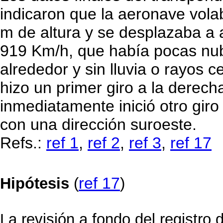
indicaron que la aeronave vola
m de altura y se desplazaba a
919 Km/h, que había pocas nu
alrededor y sin lluvia o rayos c
hizo un primer giro a la derech
inmediatamente inició otro giro 
con una dirección suroeste.
Refs.:
ref 1
,
ref 2
,
ref 3
,
ref 17
ref 17
Hipótesis
(
)
La revisión a fondo del registr