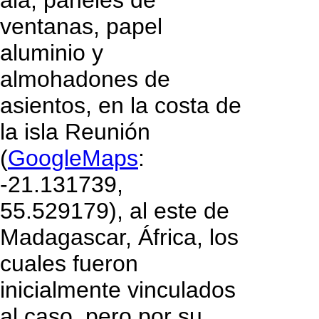
ala, paneles de
ventanas, papel
aluminio y
almohadones de
asientos, en la costa de
la isla Reunión
(
GoogleMaps
:
-21.131739,
55.529179), al este de
Madagascar, África, los
cuales fueron
inicialmente vinculados
al caso, pero por su