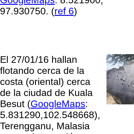
GoogleMaps
: 8.521900,
97.930750. (
ref 6
)
El 27/01/16 hallan
flotando cerca de la
costa (oriental) cerca
de la ciudad de Kuala
Besut (
GoogleMaps
:
5.831290,102.548668),
Terengganu, Malasia