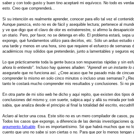
saber y con todo gusto y buen tino aceptaré mi equívoco. No todo es verda
esto. Creo que comprenderá...
Si su intención es realmente aprender, conocer para ello tal vez el contenid
Aunque parezca, esto no es de fácil y asequible lectura; pertenece al mund
y ve que digo que el clavo de olor es extraterrestre, si afirmo la desaparici
un otario. Pero, por favor, no se detenga en ello. El problema estará, sep
expongo, qué fundamentos utilizo para decirlos, etc. Sólo un arduo estudio
una tarde y menos en una hora, sino que requiere el esfuerzo de semanas de
académicos muy sólidos que pretenderán, junto a lamentables y seguros equ
Lo que prácticamente toda la gente busca son respuestas rápidas y sin esf
ahora lo entiendo"
. Incluso hay quienes añaden:
"Aprendí en un instante lo 
asegurarle que no funciona así. ¿Cree acaso que he pasado más de cincue
comprender lo mismo en solo cinco minutos o incluso unas semanas? ¿Realm
tanto le costará mucho comprender mis resultados y conclusiones. Si no pie
En otra parte de mi sitio web he dicho y aquí repito, que existen dos tipos
conclusiones del mismo y, con suerte, salpica aquí y allá su mirada por tod
sabia, que analiza desde el principio al final la totalidad del escrito, escudr
Aclaro al lector una cosa. Este sitio no es un mero compilador de casos, p
Todos los casos que expongo, a diferencia de las demás investigaciones qu
argumento
falsable
. Eso es importantísimo. Sé que habrá muchos que no lo 
cuento que uno no sabe si son ciertas o no. Para que por lo menos tengan al