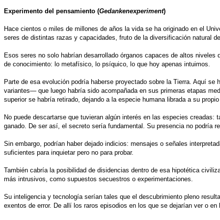
Experimento del pensamiento (
Gedankenexperiment
)
Hace cientos o miles de millones de años la vida se ha originado en el Univ
seres de distintas razas y capacidades, fruto de la diversificación natural d
Esos seres no solo habrían desarrollado órganos capaces de altos niveles d
de conocimiento: lo metafísico, lo psíquico, lo que hoy apenas intuimos.
Parte de esa evolución podría haberse proyectado sobre la Tierra. Aquí se
variantes— que luego habría sido acompañada en sus primeras etapas medi
superior se habría retirado, dejando a la especie humana librada a su propio
No puede descartarse que tuvieran algún interés en las especies creadas: tal
ganado. De ser así, el secreto sería fundamental. Su presencia no podría rev
Sin embargo, podrían haber dejado indicios: mensajes o señales interpret
suficientes para inquietar pero no para probar.
También cabría la posibilidad de disidencias dentro de esa hipotética civi
más intrusivos, como supuestos secuestros o experimentaciones.
Su inteligencia y tecnología serían tales que el descubrimiento pleno resul
exentos de error. De allí los raros episodios en los que se dejarían ver o en l