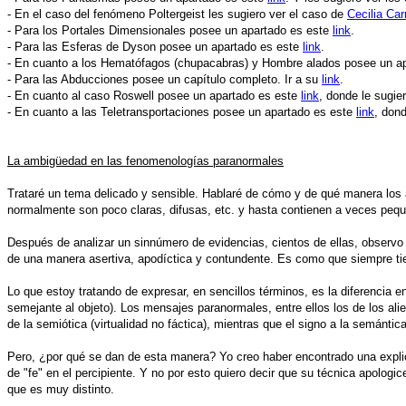
- En el caso del fenómeno Poltergeist les sugiero ver el caso de
Cecilia Carr
- Para los Portales Dimensionales posee un apartado es este
link
.
- Para las Esferas de Dyson posee un apartado es este
link
.
- En cuanto a los Hematófagos (chupacabras) y Hombre alados posee un a
- Para las Abducciones posee un capítulo completo. Ir a su
link
.
- En cuanto al caso Roswell posee un apartado es este
link
, donde le sugie
- En cuanto a las Teletransportaciones posee un apartado es este
link
, don
La ambigüedad en las fenomenologías paranormales
Trataré un tema delicado y sensible. Hablaré de cómo y de qué manera los
normalmente son poco claras, difusas, etc. y hasta contienen a veces peq
Después de analizar un sinnúmero de evidencias, cientos de ellas, observo 
de una manera asertiva, apodíctica y contundente. Es como que siempre tie
Lo que estoy tratando de expresar, en sencillos términos, es la diferencia e
semejante al objeto). Los mensajes paranormales, entre ellos los de los ali
de la semiótica (virtualidad no fáctica), mientras que el signo a la semántic
Pero, ¿por qué se dan de esta manera? Yo creo haber encontrado una explica
de "fe" en el percipiente. Y no por esto quiero decir que su técnica apologi
que es muy distinto.