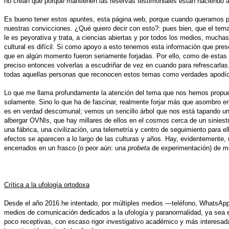
no crean que porque mantienen las reservas testimoniales están haciendo al
Es bueno tener estos apuntes, esta página web, porque cuando queramos po
nuestras convicciones. ¿Qué quiero decir con esto?: pues bien, que el tem
le es peyorativa y trata, a ciencias abiertas y por todos los medios, muc
cultural es difícil. Si como apoyo a esto tenemos esta información que pres
que en algún momento fueron seriamente forjadas. Por ello, como de estas 
preciso entonces volverlas a escudriñar de vez en cuando para refrescarl
todas aquellas personas que reconocen estos temas como verdades apodíc
Lo que me llama profundamente la atención del tema que nos hemos propuest
solamente. Sino lo que ha de fascinar, realmente forjar más que asombro 
es en verdad descomunal; vemos un sencillo árbol que nos está tapando u
albergar OVNIs, que hay millares de ellos en el cosmos cerca de un siniest
una fábrica, una civilización, una telemetría y centro de seguimiento para el
efectos se aparecen a lo largo de las culturas y años. Hay, evidentemente,
encerrados en un frasco (o peor aún: una
probeta
de experimentación) de me
Crítica a la ufología ortodoxa
Desde el año 2016 he intentado, por múltiples medios —teléfono, WhatsApp, 
medios de comunicación dedicados a la ufología y paranormalidad, ya sea e
poco receptivas, con escaso rigor investigativo académico y más interesadas