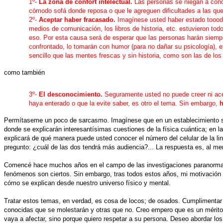
1º-
La zona de confort intelectual.
Las personas se niegan a conoc
cómodo sofá donde reposa o que le agreguen dificultades a las qu
2º-
Aceptar haber fracasado.
Imagínese usted haber estado toooda
medios de comunicación, los libros de historia, etc. estuvieron tod
eso. Por esta causa será de esperar que las personas harán siempre
confrontado, lo tomarán con humor (para no dañar su psicología), e
sencillo que las mentes frescas y sin historia, como son las de los
como también
3º-
El desconocimiento.
Seguramente usted no puede creer ni acep
haya enterado o que la evite saber, es otro el tema. Sin embargo,
h
Permítaseme un poco de sarcasmo. Imagínese que en un establecimiento se b
donde se explicarán interesantísimas cuestiones de la física cuántica; en 
explicará de qué manera puede usted conocer el número del celular de la lin
pregunto: ¿cuál de las dos tendrá más audiencia?... La respuesta es, al m
Comencé hace muchos años en el campo de las investigaciones paranormales 
fenómenos son ciertos. Sin embargo, tras todos estos años, mi motivación
cómo se explican desde nuestro universo físico y mental.
Tratar estos temas, en verdad, es cosa de locos; de osados. Cumplimentar 
conocidas que se molestarán y otras que no. Creo empero que es un mérito.
vaya a afectar, sino porque quiero respetar a su persona. Deseo abordar l