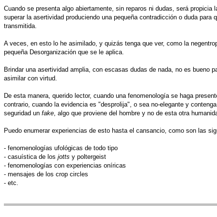
Cuando se presenta algo abiertamente, sin reparos ni dudas, será propicia l
superar la asertividad produciendo una pequeña contradicción o duda para q
transmitida.
A veces, en esto lo he asimilado, y quizás tenga que ver, como la negentro
pequeña Desorganización que se le aplica.
Brindar una asertividad amplia, con escasas dudas de nada, no es bueno pa
asimilar con virtud.
De esta manera, querido lector, cuando una fenomenología se haga presen
contrario, cuando la evidencia es "desprolija", o sea no-elegante y conteng
seguridad un
fake
, algo que proviene del hombre y no de esta otra humanid
Puedo enumerar experiencias de esto hasta el cansancio, como son las sig
- fenomenologías ufológicas de todo tipo
- casuística de los
jotts
y poltergeist
- fenomenologías con experiencias oníricas
- mensajes de los crop circles
- etc.