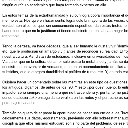
ningún currículo académico que haya formado expertos en ello.
En estos temas de la extrahumanidad y su ovnilogía cobra importancia el de
me molesta. Nos quieren hacer sentir, lográndolo la mayoría de las veces
verdad, son ellos los que, sin conocimiento específico, dan estos tristes t
hacer puesto que no lo justifican ni tienen suficiente potencial para negar 
respetable.
Tengo la certeza, ya hace décadas, que al ser humano le gusta vivir "dormido"
etc. que le producirán un amargo vivir, antes de reconocer su realidad. El "
o
nuestra cultura. Así distan de estudiarse, inclusive en universidades de fil
Vaticano; que en la cultura del amor sólo existe lo metafísico y jamás se d
consiste en un avanzar de verdades, sino en un acomodamiento de ellas a lo
subsidios, que le otorgará durabilidad al político de turno, etc. Y, en todo e
Quisiera hacer un comentario sobre las mentiras en este tipo de cuestione
los antiguos, digamos, de antes de los `90. Y esto ¿por qué?, bueno, lo enti
impacto, sería siempre una mentira que no trascendería y, por tanto, no just
donde cualquier
fake
enseguida se viraliza en las redes y el pertrecho es s
personajes pasados.
También no quiero dejar pasar la oportunidad de hacer una crítica a los "in
celosamente sus datos, egoístamente, previendo con ello sobreestimar autor
disciplina que ellos mismos estudian; son sino parte del problema, de ese 