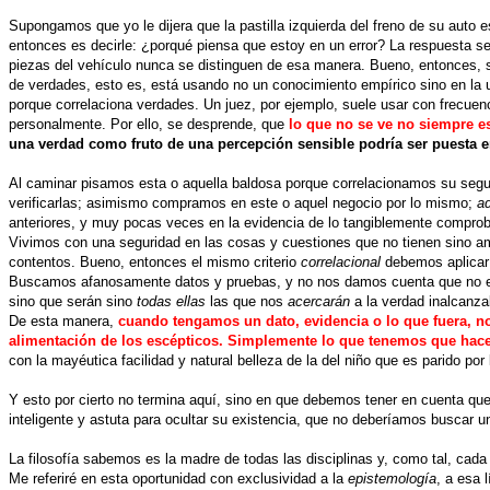
Supongamos que yo le dijera que la pastilla izquierda del freno de su auto e
entonces es decirle: ¿porqué piensa que estoy en un error? La respuesta se
piezas del vehículo nunca se distinguen de esa manera. Bueno, entonces, s
de verdades, esto es, está usando no un conocimiento empírico sino en la u
porque correlaciona verdades. Un juez, por ejemplo, suele usar con frecuenc
personalmente. Por ello, se desprende, que
lo que no se ve no siempre es
una verdad como fruto de una percepción sensible podría ser puesta e
Al caminar pisamos esta o aquella baldosa porque correlacionamos su segu
verificarlas; asimismo compramos en este o aquel negocio por lo mismo;
ad
anteriores, y muy pocas veces en la evidencia de lo tangiblemente comprob
Vivimos con una seguridad en las cosas y cuestiones que no tienen sino am
contentos. Bueno, entonces el mismo criterio
correlacional
debemos aplicar a
Buscamos afanosamente datos y pruebas, y no nos damos cuenta que no es 
sino que serán sino
todas ellas
las que nos
acercarán
a la verdad inalcanza
De esta manera,
cuando tengamos un dato, evidencia o lo que fuera, no
alimentación de los escépticos. Simplemente lo que tenemos que hac
con la mayéutica facilidad y natural belleza de la del niño que es parido por 
Y esto por cierto no termina aquí, sino en que debemos tener en cuenta qu
inteligente y astuta para ocultar su existencia, que no deberíamos buscar 
La filosofía sabemos es la madre de todas las disciplinas y, como tal, cad
Me referiré en esta oportunidad con exclusividad a la
epistemología
, a esa 