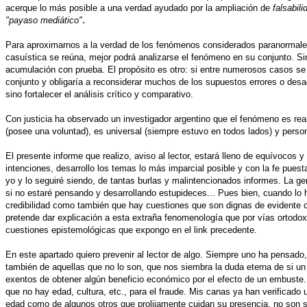
acerque lo más posible a una verdad ayudado por la ampliación de
falsabil
.
"payaso mediático"
Para aproximarnos a la verdad de los fenómenos considerados paranormales,
casuística se reúna, mejor podrá analizarse el fenómeno en su conjunto. Sin
acumulación con prueba. El propósito es otro: si entre numerosos casos se
conjunto y obligaría a reconsiderar muchos de los supuestos errores o desa
sino fortalecer el análisis crítico y comparativo.
Con justicia ha observado un investigador argentino que el fenómeno es real (
(posee una voluntad), es universal (siempre estuvo en todos lados) y perso
El presente informe que realizo, aviso al lector, estará lleno de equívocos 
intenciones, desarrollo los temas lo más imparcial posible y con la fe pues
yo y lo seguiré siendo, de tantas burlas y malintencionados informes. La
si no estaré pensando y desarrollando estupideces... Pues bien, cuando lo
credibilidad como también que hay cuestiones que son dignas de evidente c
pretende dar explicación a esta extraña fenomenología que por vías ortodoxa
cuestiones epistemológicas que expongo en el link precedente.
En este apartado quiero prevenir al lector de algo. Siempre uno ha pensad
también de aquellas que no lo son, que nos siembra la duda eterna de si un
exentos de obtener algún beneficio económico por el efecto de un embuste. B
que no hay edad, cultura, etc., para el fraude. Mis canas ya han verificad
edad como de algunos otros que prolijamente cuidan su presencia, no son sin