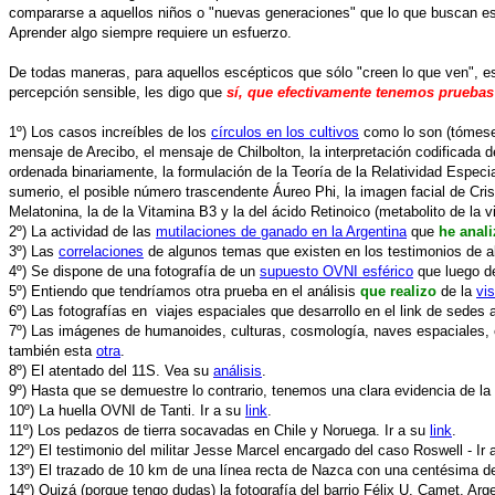
compararse a aquellos niños o "nuevas generaciones" que lo que buscan es 
Aprender algo siempre requiere un esfuerzo.
De todas maneras, para aquellos escépticos que sólo "creen lo que ven", e
percepción sensible, les digo que
sí, que efectivamente tenemos pruebas 
1º) Los casos increíbles de los
círculos en los cultivos
como lo son (tómese 
mensaje de Arecibo, el mensaje de Chilbolton, la interpretación codificada 
ordenada binariamente, la formulación de la Teoría de la Relatividad Especi
sumerio, el posible número trascendente Áureo Phi, la imagen facial de Cris
Melatonina, la de la Vitamina B3 y la del ácido Retinoico (metabolito de la v
2º) La actividad de las
mutilaciones de ganado en la Argentina
que
he anal
3º) Las
correlaciones
de algunos temas que existen en los testimonios de 
4º) Se dispone de una fotografía de un
supuesto OVNI esférico
que luego de
5º) Entiendo que tendríamos otra prueba en el análisis
que realizo
de la
vi
6º) Las fotografías en viajes espaciales que desarrollo en el link de sedes 
7º) Las imágenes de humanoides, culturas, cosmología, naves espaciales, 
también esta
otra
.
8º) El atentado del 11S. Vea su
análisis
.
9º) Hasta que se demuestre lo contrario, tenemos una clara evidencia de la 
10º) La huella OVNI de Tanti. Ir a su
link
.
11º) Los pedazos de tierra socavadas en Chile y Noruega. Ir a su
link
.
12º) El testimonio del militar Jesse Marcel encargado del caso Roswell - Ir
13º) El trazado de 10 km de una línea recta de Nazca con una centésima de 
14º) Quizá (porque tengo dudas) la fotografía del barrio Félix U. Camet, Ar