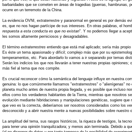
barbaridades que se cometen en áreas de tragedias (guerras, hambrunas, pes
ocurre en un terremoto de la China.
La evidencia OVNI, extraterrestre y paranormal en general es por demás evi
es, que no nos hagan partícipe de sus intereses. En otras palabras, el hom
respuesta a esta conducta es que no existan
". Y no podemos llegar a acept
les somos altamente perniciosos y desagradables.
El término
extraterrestres
entiendo que está mal aplicado; sería más propio
Es éste un tema apasionado y difícil; complejo más que por su epistemología
temperamentos, etc. Para abordarlo lo vamos a ir separando por temas dist
Serán los indicios los que nos llevarán a tener nuestras propias opiniones;
más fiel al tema que nos compite.
Es crucial reconocer cómo la semántica del lenguaje influye en nuestra co
genuina: lo que comúnmente llamamos "extraterrestres" o "alienígenas" no e
planeta mucho antes de nuestra propia llegada, y es posible que incluso n
ellos como los verdaderos habitantes de la Tierra, mientras que nosotros se
evolución mediante hibridaciones y manipulaciones genéticas, sugiere que
que veo es la correcta, deberíamos ser nosotros considerados como los verda
desconocido y a abrir nuestra mente a nuevas posibilidades sobre nuestro or
La amplitud del tema, sus rasgos históricos, la riqueza de testigos, la t
para tener una opinión tranquilizadora; y menos aún terminada. Debido a 
(al no disponer de datos y por tanto tampoco de la posibilidad de experimenta