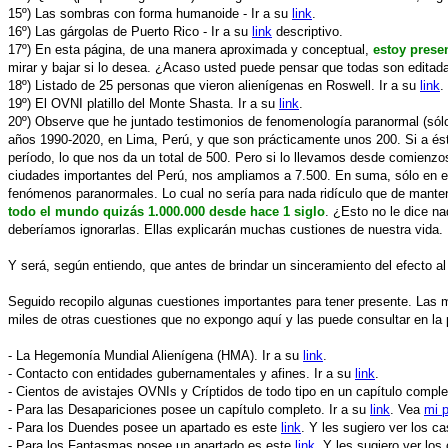
15º) Las sombras con forma humanoide - Ir a su
link
.
16º) Las gárgolas de Puerto Rico - Ir a su
link
descriptivo.
17º) En esta página, de una manera aproximada y conceptual,
estoy prese
mirar y bajar si lo desea. ¿Acaso usted puede pensar que todas son editad
18º) Listado de 25 personas que vieron alienígenas en Roswell. Ir a su
link
.
19º) El OVNI platillo del Monte Shasta. Ir a su
link
.
20º) Observe que he juntado testimonios de fenomenología paranormal (sólo
años 1990-2020, en Lima, Perú, y que son prácticamente unos 200. Si a és
período, lo que nos da un total de 500. Pero si lo llevamos desde comienz
ciudades importantes del Perú, nos ampliamos a 7.500. En suma, sólo en el 
fenómenos paranormales. Lo cual no sería para nada ridículo que de mante
todo el mundo quizás 1.000.000 desde hace 1 siglo
. ¿Esto no le dice n
deberíamos ignorarlas. Ellas explicarán muchas custiones de nuestra vida.
Y será, según entiendo, que antes de brindar un sinceramiento del efecto a
Seguido recopilo algunas cuestiones importantes para tener presente. Las mi
miles de otras cuestiones que no expongo aquí y las puede consultar en la 
- La Hegemonía Mundial Alienígena (HMA). Ir a su
link
.
- Contacto con entidades gubernamentales y afines. Ir a su
link
.
- Cientos de avistajes OVNIs y Críptidos de todo tipo en un capítulo comple
- Para las Desapariciones posee un capítulo completo. Ir a su
link
. Vea
mi p
- Para los Duendes posee un apartado es este
link
. Y les sugiero ver los c
- Para los Fantasmas posee un apartado es este
link
. Y les sugiero ver lo