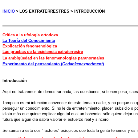
INICIO
>
LOS EXTRATERRESTRES > INTRODUCCIÓN
Crítica a la ufología ortodoxa
La Teoría del Conocimiento
Explicación fenomenológica
Las pruebas de la existencia extraterrestre
La ambigüedad en las fenomenologías paranormales
Experimento del pensamiento (
Gedankenexperiment
)
Introducción
Aquí no trataremos de demostrar nada; las cuestiones, si tienen peso, caer
Tampoco es mi intención convencer de este tema a nadie, y no porque no qu
perseguir un conocimiento. Si no le da entretenimiento, placer, subsidio o 
idiota más que quiere explicar algo tal cual un bohemio; sólo quiero dejar 
futura que algún día sabrá valorar el esfuerzo real y sincero.
Se suman a esto dos "factores" psíquicos que toda la gente tenemos y es muy