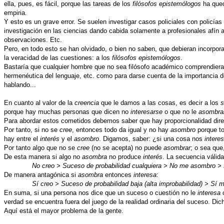
ella, pues, es fácil, porque las tareas de los
filósofos epistemólogos
ha qued
empiria.
Y esto es un grave error. Se suelen investigar casos policiales con policías
investigación en las ciencias dando cabida solamente a profesionales afín 
observaciones. Etc.
Pero, en todo esto se han olvidado, o bien no saben, que debieran incorpor
la veracidad de las cuestiones: a los
filósofos epistemólogos
.
Bastaría que cualquier hombre que no sea filósofo académico comprendiera la 
hermenéutica del lenguaje, etc. como para darse cuenta de la importancia d
hablando...
En cuanto al valor de la
creencia
que le damos a las cosas, es decir a los
s
porque hay muchas personas que dicen no
interesarse
o que no le
asombra
Para abordar estos cometidos debemos saber que hay proporcionalidad dire
Por tanto, si no se
cree
, entonces todo da igual y no hay
asombro
porque t
hay entre el
interés
y el
asombro
. Digamos, saber: ¿si una cosa nos
intere
Por tanto algo que no se
cree
(no se acepta) no puede
asombrar
; o sea que
De esta manera si algo no
asombra
no produce
interés
. La secuencia válida
No creo > Suceso de probabilidad cualquiera > No me asombro >
De manera antagónica si
asombra
entonces
interesa
:
Sí creo > Suceso de probabilidad baja (alta improbabilidad) > Sí
En suma, si una persona nos dice que un suceso o cuestión no le
interesa
o
verdad se encuentra fuera del juego de la realidad ordinaria del suceso. Di
Aquí está el mayor problema de la gente.