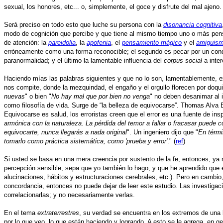
sexual, los honores, etc... o, simplemente, el goce y disfrute del mal ajeno
Será preciso en todo esto que luche su persona con la
disonancia cognitiva
modo de cognición que percibe y que tiene al mismo tiempo uno o más pens
de atención: la
pareidolia
, la
apofenia
, el
pensamiento mágico
y el
amiguis
erróneamente como una forma reconocible; el segundo es pecar por un condic
paranormalidad; y el último la lamentable influencia del
corpus social
a inter
Haciendo mías las palabras siguientes y que no lo son, lamentablemente, e
nos compite, donde la mezquindad, el engaño y el orgullo florecen por doqu
nuevas
" o bien "
No hay mal que por bien no venga
" no deben desanimar al in
como filosofía de vida. Surge de “la belleza de equivocarse”. Thomas Alva E
Equivocarse es salud, los erroristas creen que el error es una fuente de ins
armónica con la naturaleza. La pérdida del temor a fallar o fracasar puede 
equivocarte, nunca llegarás a nada original
". Un ingeniero dijo que "
En térmi
tomarlo como práctica sistemática, como 'prueba y error'
." (
ref
)
Si usted se basa en una mera creencia por sustento de la fe, entonces, ya m
percepción sensible, sepa que yo también lo hago, y que he aprendido que e
alucinaciones, hábitos y estructuraciones cerebrales, etc.). Pero en cambio,
concordancia, entonces no puede dejar de leer este estudio. Las investigaci
correlacionarlas; y no necesariamente verlas.
En el tema
extraterrestres
, su verdad se encuentra en los extremos de una b
por lo que veo, lo que están haciendo y logrando. A esto se le agrega, en 