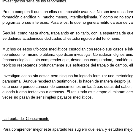
investigación seria de los fenómenos.
Pronto comprendí que con ellos es imposible avanzar. No son investigador
formación científica ni, mucho menos, interdisciplinaria. Y como yo no so
programas o sus intereses. Para ellos, lo que no genera rédito carece de val
Seguiré, como hasta ahora, trabajando en solitario, con la esperanza de q
verdaderos académicos dedicados al estudio riguroso del fenómeno.
Muchos de estos ufólogos mediáticos custodian con recelo sus casos e inf
reproducen el mismo problema que dicen investigar. Consideran dignos únic
fenomenologías— sin comprender que, desde una computadora, también pued
teóricos respetamos profundamente sus esfuerzos del trabajo de campo, el
Investigan casos sin cesar, pero ninguno ha logrado formular una metodolog
paranormal. Aunque recolectan testimonios, lo hacen de manera desprolija
esto ocurre porque carecen de conocimientos en las áreas duras del saber; 
cuando fueran tentativas o erróneas. El resultado es siempre el mismo: c
veces no pasan de ser simples payasos mediáticos.
La Teoría del Conocimiento
Para comprender mejor este apartado les sugiero que lean, y estudien mejo