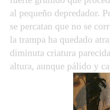
al pequeño depredador. P
se percatan que no se co
la trampa ha quedado atra
diminuta criatura parecid
altura, aunque pálido y ca