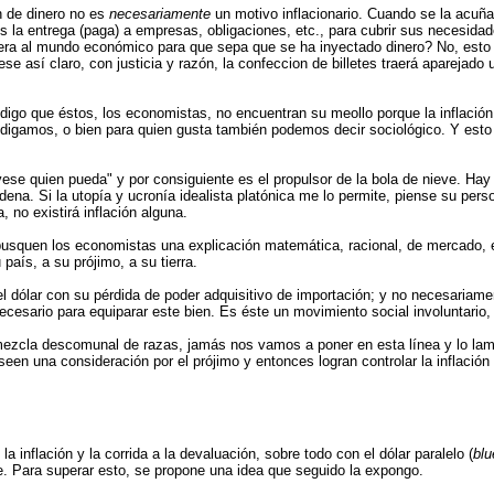
n de dinero no es
necesariamente
un motivo inflacionario. Cuando se la acuña
 la entrega (paga) a empresas, obligaciones, etc., para cubrir sus necesidad
ra al mundo económico para que sepa que se ha inyectado dinero? No, esto 
se así claro, con justicia y razón, la confeccion de billetes traerá aparejado 
digo que éstos, los economistas, no encuentran su meollo porque la inflació
o digamos, o bien para quien gusta también podemos decir sociológico. Y esto
ese quien pueda" y por consiguiente es el propulsor de la bola de nieve. Ha
adena. Si la utopía y ucronía idealista platónica me lo permite, piense su p
, no existirá inflación alguna.
usquen los economistas una explicación matemática, racional, de mercado, et
 país, a su prójimo, a su tierra.
dólar con su pérdida de poder adquisitivo de importación; y no necesariament
ecesario para equiparar este bien. Es éste un movimiento social involuntario
zcla descomunal de razas, jamás nos vamos a poner en esta línea y lo lamen
een una consideración por el prójimo y entonces logran controlar la inflació
a inflación y la corrida a la devaluación, sobre todo con el dólar paralelo (
blu
. Para superar esto, se propone una idea que seguido la expongo.