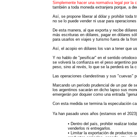
Simplemente hacer una normativa legal por la c
también a toda moneda extranjera porque, a deci
Así, se propone liberar al dólar y prohibir tod
no se lo puede vender ni usar para operaciones
De esta manera, al que exporta y recibe dólares
más escrituras en dólares, pagar en dólares só
para usarlos en viajes y turismo fuera de la fro
Así, el acopio en dólares los van a tener que 
Y no hablo de "pesificar" en el sentido ortodox
se volverá la confianza en el peso argentino po
peso, sino al revés, lo que se la perderá es la
Las operaciones clandestinas y sus "cuevas" pod
Marcando un período prudencial de un par de s
los argentinos sacarán en dicho lapso sus mone
emergerán por doquier como una entrada "genuin
Con esta medida se termina la especulación camb
Ya han pasado unos años (estamos en el 2023)
• Dentro del país, prohibir realizar to
venderlos ni entregarlos.
• Limitar la exportación de productos q