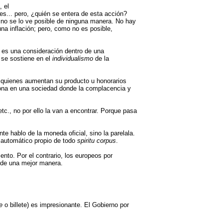
, el
es... pero, ¿quién se entera de esta acción?
no se lo ve posible de ninguna manera. No hay
una inflación; pero, como no es posible,
n es una consideración dentro de una
 se sostiene en el
individualismo
de la
y quienes aumentan su producto u honorarios
ersona en una sociedad donde la complacencia y
c., no por ello la van a encontrar. Porque pasa
e hablo de la moneda oficial, sino la parelala.
, automático propio de todo
spiritu corpus
.
to. Por el contrario, los europeos por
n de una mejor manera.
e
o billete) es impresionante. El Gobierno por