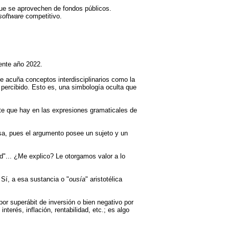
 que se aprovechen de fondos públicos.
software
competitivo.
sente año 2022.
que acuña conceptos interdisciplinarios como la
 percibido. Esto es, una simbología oculta que
ste que hay en las expresiones gramaticales de
osa, pues el argumento posee un sujeto y un
d"... ¿Me explico? Le otorgamos valor a lo
 Sí, a esa sustancia o "
ousía
" aristotélica
por superábit de inversión o bien negativo por
nterés, inflación, rentabilidad, etc.; es algo