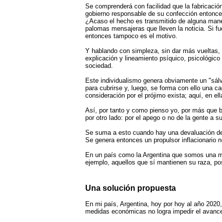
Se comprenderá con facilidad que la fabricació
gobierno responsable de su confección entonces
¿Acaso el hecho es transmitido de alguna mane
palomas mensajeras que lleven la noticia. Si fue
entonces tampoco es el motivo.
Y hablando con simpleza, sin dar más vueltas, 
explicación y lineamiento psíquico, psicológic
sociedad.
Este individualismo genera obviamente un "sálv
para cubrirse y, luego, se forma con ello una c
consideración por el prójimo exista; aquí, en ella
Así, por tanto y como pienso yo, por más que b
por otro lado: por el apego o no de la gente a su
Se suma a esto cuando hay una devaluación del 
Se genera entonces un propulsor inflacionario n
En un país como la Argentina que somos una me
ejemplo, aquellos que sí mantienen su raza, pos
Una solución propuesta
En mi país, Argentina, hoy por hoy al año 2020, l
medidas económicas no logra impedir el avance