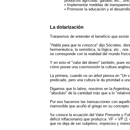
productos agrícolas, ganado, etc., úni
• Implementar medidas de transparencia
• Promover la educación y el desarrollo
La dolarización
Trataremos de entender el beneficio que existe
"
Habla para que te conozca
" dijo Sócrates, don
hermenéutica, la semiótica, la lógica, etc., n
se corresponde con la realidad del mundo físico
Y en esto el "valor del dinero" también, pues 
cómo posee una cosmovisión la cultura anglosaj
La primera, cuando ve un árbol piensa en "Un ve
predicado, pero una cultura le da prioridad a un
Digamos que lo latino, nosotros en la Argentin
"absoluto" de la cantidad más que a lo "relativis
Por eso hacemos las transacciones con aquello p
inamovible que acuñó el griego en su concepto 
Se conoce la ecuación del Valor Presente y Futur
déficit inflacionario) que produzca: VF = VP (1 +
que no deja de ser subjetivo, impreciso y meno