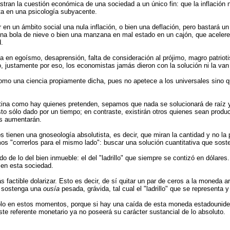
astran la cuestión económica de una sociedad a un único fin: que la inflación
a en una psicología subyacente.
en un ámbito social una nula inflación, o bien una deflación, pero bastará un 
una bola de nieve o bien una manzana en mal estado en un cajón, que acelere 
d.
a en egoísmo, desaprensión, falta de consideración al prójimo, magro patriot
 justamente por eso, los economistas jamás dieron con la solución ni la van 
mo una ciencia propiamente dicha, pues no apetece a los universales sino qu
tina como hay quienes pretenden, sepamos que nada se solucionará de raíz 
esto sólo dado por un tiempo; en contraste, existirán otros quienes sean prod
es aumentarán.
tienen una gnoseología absolutista, es decir, que miran la cantidad y no la pr
 "correrlos para el mismo lado": buscar una solución cuantitativa que soste
o de lo del bien inmueble: el del "ladrillo" que siempre se contizó en dólares.
 en esta sociedad.
 factible dolarizar. Esto es decir, de sí quitar un par de ceros a la moneda 
no sostenga una
ousía
pesada, grávida, tal cual el "ladrillo" que se representa y
sólo en estos momentos, porque si hay una caída de esta moneda estadounid
ste referente monetario ya no poseerá su carácter sustancial de lo absoluto.