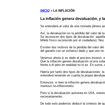
INICIO
>
LA INFLACIÓN
La inflación genera devaluación, y la
Se entenderá al valor de una moneda (dinero ar
Así, la devaluación es la pérdida del valor de l
Se reconocen dos tipos de devaluación: aquella c
billete físico reconocido por el ciudadano). N
Existen dos motivos de la pérdida del valor del
del ganarlo con un esfuerzo dado y que uno no 
Veremos ahora si es dado el proceso inverso, es
Que la inflación genere devaluación ocurre sol
frente a él pero en realidad no lo es. En suma
Habría por tanto dos tipos de devaluaciones: l
entenderá teniendo en cuanta la propia devalua
Entonces, si bien la inflación genera devaluac
mantuvo no-inflacionario.
Pero si la devaluación aumenta en USA, entonces
necesariamente.
De todo esto podemos deducir la síntesis de qu