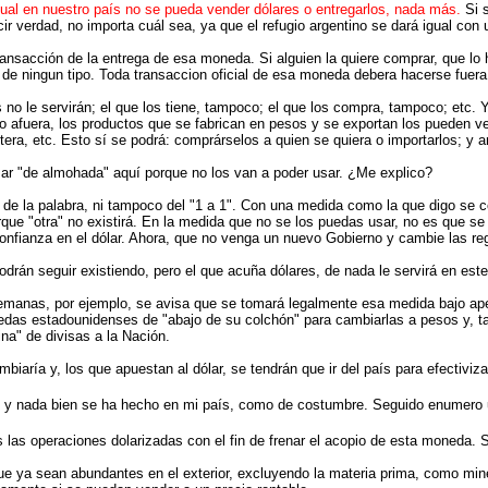
ual en nuestro país no se pueda vender dólares o entregarlos, nada más.
Si s
r verdad, no importa cuál sea, ya que el refugio argentino se dará igual con u
a transacción de la entrega de esa moneda. Si alguien la quiere comprar, que l
 de ningun tipo. Toda transaccion oficial de esa moneda debera hacerse fuera
 no le servirán; el que los tiene, tampoco; el que los compra, tampoco; etc. 
lo afuera, los productos que se fabrican en pesos y se exportan los pueden ve
ntera, etc. Esto sí se podrá: comprárselos a quien se quiera o importarlos; y 
usar "de almohada" aquí porque no los van a poder usar. ¿Me explico?
o de la palabra, ni tampoco del "1 a 1". Con una medida como la que digo se 
rque "otra" no existirá. En la medida que no se los puedas usar, no es que se 
 confianza en el dólar. Ahora, que no venga un nuevo Gobierno y cambie las r
rán seguir existiendo, pero el que acuña dólares, de nada le servirá en este
emanas, por ejemplo, se avisa que se tomará legalmente esa medida bajo ape
das estadounidenses de "abajo de su colchón" para cambiarlas a pesos y, tal
a" de divisas a la Nación.
iaría y, los que apuestan al dólar, se tendrán que ir del país para efectiviza
 y nada bien se ha hecho en mi país, como de costumbre. Seguido enumero u
das las operaciones dolarizadas con el fin de frenar el acopio de esta moneda. 
ue ya sean abundantes en el exterior, excluyendo la materia prima, como mineral