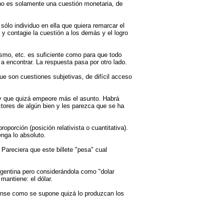
 no es solamente una cuestión monetaria, de
sólo individuo en ella que quiera remarcar el
y contagie la cuestión a los demás y el logro
ismo, etc. es suficiente como para que todo
a encontrar. La respuesta pasa por otro lado.
e son cuestiones subjetivas, de difícil acceso
y que quizá empeore más el asunto. Habrá
uctores de algún bien y les parezca que se ha
oporción (posición relativista o cuantitativa).
nga lo absoluto.
 Pareciera que este billete "pesa" cual
argentina pero considerándola como "dolar
 mantiene: el dólar.
ense como se supone quizá lo produzcan los