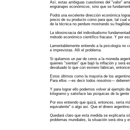
Así, estas ambiguas cuestiones del "valor" arr
engranajes económicos, sino que se fundament
Podrá una excelente dirección económica lograr 
precio de su producto como para que, tal cual 
de la técnica no perdure mostrando su fragilida
La idiosincracia del individualismo fundamentad
método económico científico fracase. Y por eso,
Lamentablemente entiendo a la psicología no co
e imprevistas. Allí el problema.
Si quitamos un par de ceros a la moneda argen
quienes "sientan" que bajó la inflación y será 
devaluado lo que con esmero fabrican, entonc
Estos últimos como la mayoría de los argentinos 
Para ellos —es decir todos nosotros— deberemos
Y para lograr ello podemos volver al ejemplo dad
kilogramo y satisface las psíquicas de la gente
Por eso entiendo que quizá, entonces, sería más
equivalente" o algo así. Que el dinero argenti
Quedará claro que esta medida se explicaría 
problemas mundiales, la situación será otra y e