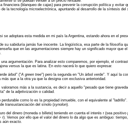
camente si se puedan vender a un precio rentable.
 financiera (blanqueo de cajas) para prevenir la corrupción política y evitar
 de la tecnología microelectrónica, apuntando al desarrollo de la síntesis del
 si se adoptara esta medida en mi país la Argentina, estando ahora en el pre
de su sabiduría jamás fue inocente. La lingüística, esa parte de la filosofía 
os enseña que en las argumentaciones siempre hay un significado mayor que el
.
es una argumentación. Para analizar esto comparemos, por ejemplo, el contra
ona versus la que es latina. En esto nacerá lo que quiero expresar.
rde árbol" ("
A green tree
") pero la segunda en "Un árbol verde". Y aquí la c
a más que a la otra ya que la designa con exclusiva anterioridad.
a, valoramos más a la sustancia, es decir a aquello "pesado que tiene graveda
ta" de la adjetivización o calidad.
erdurable como lo es la propiedad inmueble, con el equivalente al "ladrillo".
de transustanciación del sínolo (
synolon
).
o del dinero (moneda o billete) teniendo en cuenta el interés r (sea positivo 
 r). Vemos por ello que el valor del dinero lo da algo que es ambiguo: tiempo, i
s aún exacto.