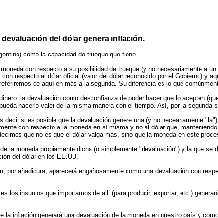
 devaluación del dólar genera inflación.
gentino) como la capacidad de trueque que tiene.
a moneda con respecto a su posibilidad de trueque (y no necesariamente a un pa
on respecto al dólar oficial (valor del dólar reconocido por el Gobierno) y aqu
os referiremos de aquí en más a la segunda. Su diferencia es lo que comúnm
 dinero: la devaluación como desconfianza de poder hacer que lo acepten (que l
pueda hacerlo valer de la misma manera con el tiempo. Así, por la segunda 
 decir si es posible que la devaluación genere una (y no neceariamente "la") 
amente con respecto a la moneda en sí misma y no al dólar que, manteniendo 
, decimos que no es que el dólar valga más, sino que la moneda en este proc
a de la moneda propiamente dicha (o simplemente "devaluación") y la que se da
ción del dólar en los EE.UU.
ión, por añadidura, aparecerá engañosamente como una devaluación con respec
 los insumos que importamos de allí (para producir, exportar, etc.) generará
e la inflación generará una devaluación de la moneda en nuestro país y como