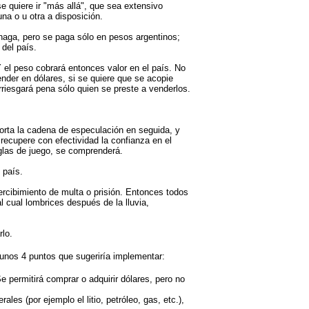
e quiere ir "más allá", que sea extensivo
na o u otra a disposición.
o haga, pero se paga sólo en pesos argentinos;
 del país.
Y el peso cobrará entonces valor en el país. No
nder en dólares, si se quiere que se acopie
arriesgará pena sólo quien se preste a venderlos.
corta la cadena de especulación en seguida, y
recupere con efectividad la confianza en el
eglas de juego, se comprenderá.
 país.
rcibimiento de multa o prisión. Entonces todos
 cual lombrices después de la lluvia,
rlo.
nos 4 puntos que sugeriría implementar:
Se permitirá comprar o adquirir dólares, pero no
es (por ejemplo el litio, petróleo, gas, etc.),