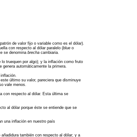
trón de valor fijo o variable como es el dólar).
ella con respecto al dólar paralelo (
blue
o
ente se denomina
brecha
cambiaria.
o truequen por algo); y la inflación como fruto
se genera automáticamente la primera.
inflación.
este último su valor, pareciera que disminuye
eso vale menos.
 con respecto al dólar. Esta última se
to al dólar porque éste se entiende que se
n una inflación en nuestro país
 añadidura también con respecto al dólar; y a