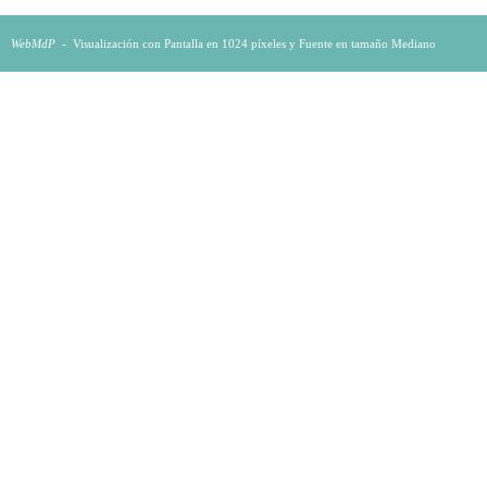
WebMdP
-
Visualización con Pantalla en 1024 píxeles y Fuente en tamaño Mediano