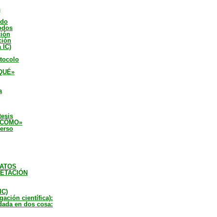
s
odo
odos
ción
ción
 IC)
otocolo
QUÉ»
a
tesis
 «CÓMO»
verso
DATOS
RETACIÓN
IC)
ación científica):
ndada en dos cosa: