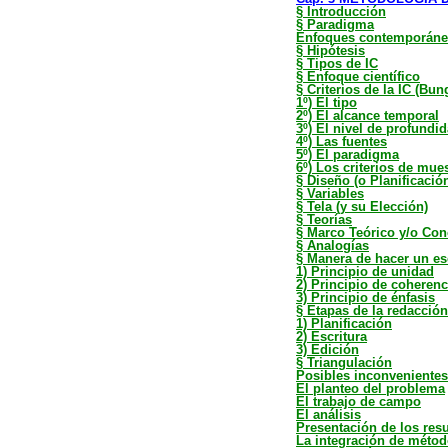
§ Introducción
§ Paradigma
Enfoques contemporáneo
§ Hipótesis
§ Tipos de IC
§ Enfoque científico
§ Criterios de la IC (Bun
1º) El tipo
2º) El alcance temporal
3º) El nivel de profundid
4º) Las fuentes
5º) El paradigma
6º) Los criterios de mue
§ Diseño (o Planificació
§ Variables
§ Tela (y su Elección)
§ Teorías
§ Marco Teórico y/o Con
§ Analogías
§ Manera de hacer un es
1) Principio de unidad
2) Principio de coherenc
3) Principio de énfasis
§ Etapas de la redacció
1) Planificación
2) Escritura
3) Edición
§ Triangulación
Posibles inconvenientes 
El planteo del problema
El trabajo de campo
El análisis
Presentación de los res
La integración de método