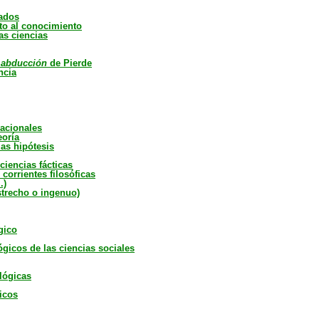
iados
to al conocimiento
las ciencias
e
abducción
de Pierde
ncia
acionales
eoría
las hipótesis
ciencias fácticas
 corrientes filosóficas
.)
strecho o ingenuo)
gico
gicos de las ciencias sociales
lógicas
icos