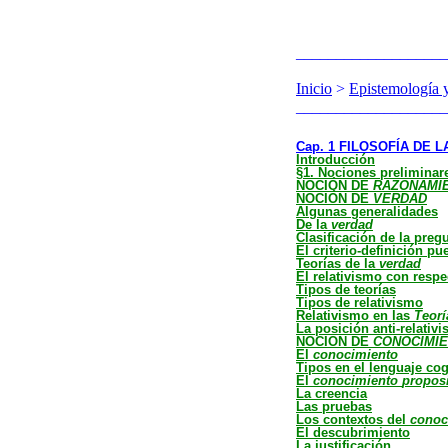
___________________
Inicio
>
Epistemología 
___________________
Cap. 1 FILOSOFÍA DE L
Introducción
§1. Nociones preliminar
NOCIÓN DE
RAZONAMI
NOCIÓN DE
VERDAD
Algunas generalidades
De la
verdad
Clasificación de la preg
El criterio-definición 
Teorías de la
verdad
El relativismo con respe
Tipos de teorías
Tipos de relativismo
Relativismo en las
Teorí
La posición anti-relativi
NOCION DE
CONOCIMI
El
conocimiento
Tipos en el lenguaje co
El
conocimiento
propos
La creencia
Las pruebas
Los contextos del
conoc
El descubrimiento
La justificación