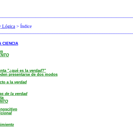
________________________________________________________
y Lógica
> Índice
________________________________________________________
A CIENCIA
es
ENTO
unta "¿qué es la
verdad
?"
pueden presentarse de dos modos
cto a la
verdad
as de la verdad
sta
ENTO
gnoscitivo
icional
imiento