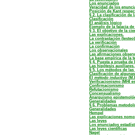
Los enunciados
Veracidad de los enunc
Posición de Kant respec
§ 2. La clasificación de 
Clasificación
El análisis lógico
Ejemplo de la falacia d
§ 3. El objetivo de la cie
Las explicaciones.
La contrastación (testeo)
La verificación
La confirmación
Los observacionales
Las afirmaciones observ
La base empírica de la t
§ 4. Puesta a prueba de 
Las hipótesis auxiliares.
§ 5. Los métodos de las 
Clasificación de algunas
El
método inductivo
(M.I
Verificacionismo (MHI e
Confirmacionismo
Refutacionismo
Concensualismo
Anarquismo epistemoló
Generalidades
§ 6. Problemas metodoló
Generalidades
Hempel
Las explicaciones nomo
Las leyes
Los enunciados estadíst
Las leyes científicas
Nagel