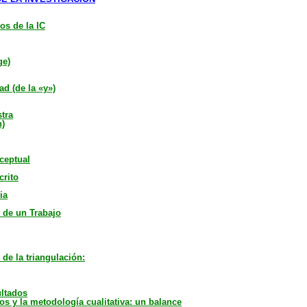
s de la IC
ge)
ad (de la «y»)
stra
n)
ceptual
crito
ia
n de un Trabajo
de la triangulación:
ultados
s y la metodología cualitativa: un balance