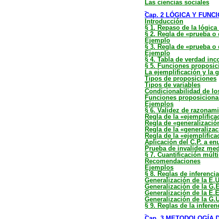
Las ciencias sociales
Cap. 2 LÓGICA Y FUN
Introducción
§ 1. Repaso de la lógica
§ 2. Regla de «prueba o
Ejemplo
§ 3. Regla de «prueba o 
Ejemplo
§ 4. Tabla de verdad in
§ 5. Funciones proposic
La ejemplificación y la 
Tipos de proposiciones
Tipos de variables
Condicionabilidad de lo
Funciones proposicional
Ejemplos
§ 6. Validez de razonam
Regla de la «ejemplifica
Regla de «generalización
Regla de la «generalizac
Regla de la «ejemplificac
Aplicación del C.P. a en
Prueba de invalidez med
§ 7. Cuantificación múl
Recomendaciones
Ejemplos
§ 8. Reglas de inferencia
Generalización de la E.U
Generalización de la G.E
Generalización de la E.E
Generalización de la G.U
§ 9. Reglas de la infere
Cap. 3 METODOLOGÍA 