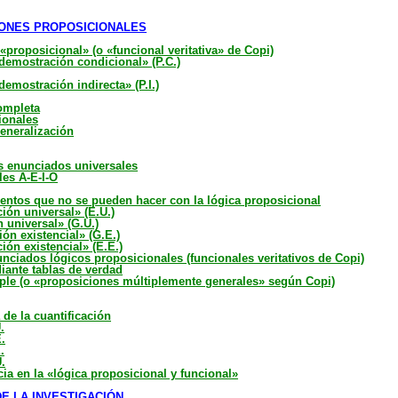
CIONES PROPOSICIONALES
 «proposicional» (o «funcional veritativa» de Copi)
 demostración condicional» (P.C.)
demostración indirecta» (P.I.)
completa
ionales
generalización
s enunciados universales
es A-E-I-O
ientos que no se pueden hacer con la lógica proposicional
ción universal» (E.U.)
 universal» (G.U.)
ión existencial» (G.E.)
ión existencial» (E.E.)
unciados lógicos proposicionales (funcionales veritativos de Copi)
iante tablas de verdad
tiple (o «proposiciones múltiplemente generales» según Copi)
 de la cuantificación
.
.
.
.
ncia en la «lógica proposicional y funcional»
DE LA INVESTIGACIÓN