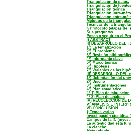
Triangulación de datos.
Triangulación de fuente
Triangulación teórica
Triangulación intra-mét
Triangulación entre-mét
Métodos de la triangula
Técnicas de la triangula
§ Protocolo (etapas de la
Sus preguntas
Pasos a seguir en el Pr
I) ABSTRACT
II) DESARROLLO DEL «
1º) La tematización
2º) El problema
3º) Revisión bibliográfic
4ª) Informante clave
5º) Marco teórico
6º) Hipótesis
7º) Variables de las hipó
III) DESARROLLO DEL
1º) Delimitación del uni
2º) Diseño
3º) Instrumentaciones
4º) Plan estadístico
4º 1) Plan de tabulación
4º 2) Plan de análisis
IV) RECOLECCIÓN DE 
V) ANÁLISIS E INTERP
VI) CONCLUSIÓN
§ Temas varios
Investigación científica (
Campos de la IC (investig
La autenticidad está fu
La ciencia:
Metodología