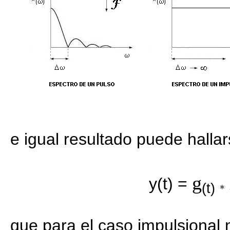
e igual resultado puede halla
g
y(t) =
(t)
que para el caso impulsional