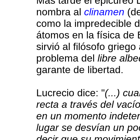
Más tarde el epicúreo 
nombra al
clinamen
(de
como la impredecible d
átomos en la física de 
sirvió al filósofo grieg
problema del
libre albe
garante de libertad.
Lucrecio dice: "
(...) c
recta a través del vací
en un momento indeter
lugar se desvían un poc
decir que su movimient