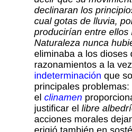
declinaran los principi
cual gotas de lluvia, po
producirían entre ellos 
Naturaleza nunca hubi
eliminaba a los dioses
razonamientos a la vez
indeterminación
que so
principales problemas:
el
clinamen
proporciona
justificar el
libre albedr
acciones morales dejan
erigió también en sost