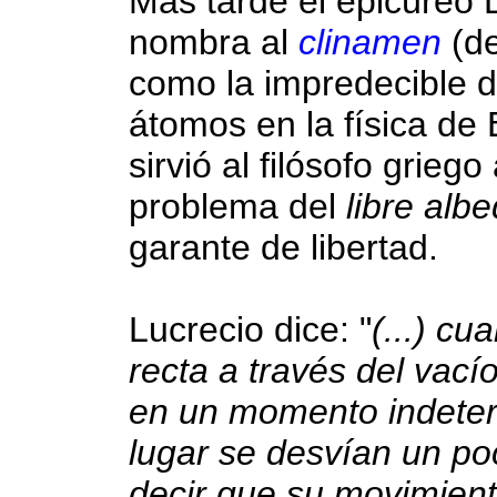
Más tarde el epicúreo 
nombra al
clinamen
(de
como la impredecible d
átomos en la física de 
sirvió al filósofo grieg
problema del
libre albe
garante de libertad.
Lucrecio dice: "
(...) c
recta a través del vací
en un momento indeter
lugar se desvían un poc
decir que su movimient