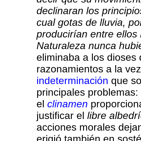
declinaran los principi
cual gotas de lluvia, po
producirían entre ellos 
Naturaleza nunca hubi
eliminaba a los dioses
razonamientos a la vez
indeterminación
que so
principales problemas:
el
clinamen
proporciona
justificar el
libre albedr
acciones morales dejan
erigió también en sost