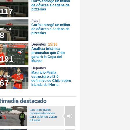
Corfo entregó un millón
o
de dólares a cadena de
117
pizzerías
País
|
Corfo entregó un millón
ntado
de dólares a cadena de
8
pizzerías
Deportes
|
15:30
Analista británica
pronosticó que Chile
191
ganará la Copa del
Mundo
Deportes
|
Mauricio Pinilla
chado
estructuró el 2-0
67
definitivo de Chile sobre
Irlanda del Norte
timedia destacado
Las principales
recomendaciones
para quienes viajan
a Brasil