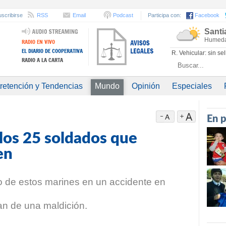
scribirse
RSS
Email
Podcast
Participa con:
Facebook
Santi
Humeda
R. Vehicular: sin se
retención y Tendencias
Mundo
Opinión
Especiales
En 
los 25 soldados que
en
no de estos marines en un accidente en
an de una maldición.