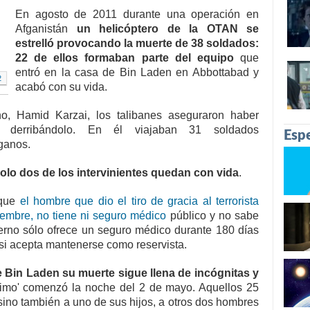
En agosto de 2011 durante una operación en
Afganistán
un helicóptero de la OTAN se
estrelló provocando la muerte de 38 soldados:
22 de ellos formaban parte del equipo
que
entró en la casa de Bin Laden en Abbottabad y
2
acabó con su vida.
no, Hamid Karzai, los talibanes aseguraron haber
ro derribándolo. En él viajaban 31 soldados
Espe
ganos.
olo dos de los intervinientes quedan con vida
.
 que
el hombre que dio el tiro de gracia al terrorista
tiembre, no tiene ni seguro médico
público y no sabe
erno sólo ofrece un seguro médico durante 180 días
 si acepta mantenerse como reservista.
 Bin Laden su muerte sigue llena de incógnitas y
nimo' comenzó la noche del 2 de mayo. Aquellos 25
ino también a uno de sus hijos, a otros dos hombres