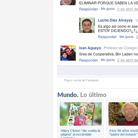
Mundo.
Lo último
Hilary Clinton "dio vuelta la
A los 88 años murió
página" al escándalo
"padre del éxtasis"