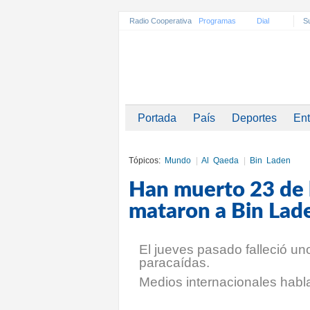
Radio Cooperativa
Programas
Dial
Su
Portada
País
Deportes
Ent
Tópicos:
Mundo
|
Al Qaeda
|
Bin Laden
Han muerto 23 de 
mataron a Bin Lad
El jueves pasado falleció u
paracaídas.
Medios internacionales habl