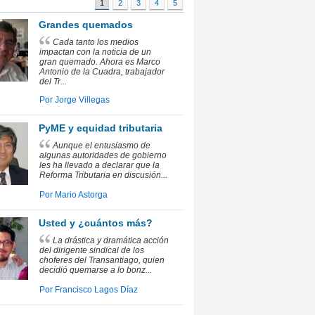
1
2
3
4
5
Grandes quemados
nión
Cada tanto los medios
impactan con la noticia de un
gran quemado. Ahora es Marco
Antonio de la Cuadra, trabajador
del Tr...
Por
Jorge Villegas
0
PyME y equidad tributaria
Aunque el entusiasmo de
algunas autoridades de gobierno
les ha llevado a declarar que la
Reforma Tributaria en discusión...
Por
Mario Astorga
0
Usted y ¿cuántos más?
La drástica y dramática acción
del dirigente sindical de los
choferes del Transantiago, quien
decidió quemarse a lo bonz...
Por
Francisco Lagos Díaz
1