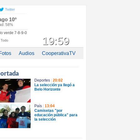
Twitter
ago 10º
d: 58%
llo verde 7-8-9-0
5 de junio de 2014
19:59
Todo
Fotos
Audios
CooperativaTV
portada
Deportes
|
20:02
La selección ya llegó a
Belo Horizonte
País
|
13:04
Camisetas "por
educación pública" para
la selección