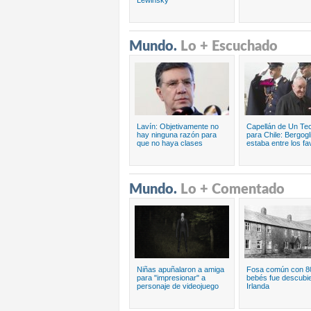
Lewinsky
Mundo.
Lo + Escuchado
Lavín: Objetivamente no
Capellán de Un Te
hay ninguna razón para
para Chile: Bergogl
que no haya clases
estaba entre los fa
Mundo.
Lo + Comentado
Niñas apuñalaron a amiga
Fosa común con 8
para "impresionar" a
bebés fue descubie
personaje de videojuego
Irlanda