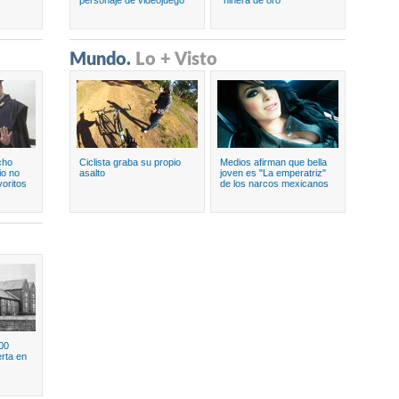
personaje de videojuego
"niñera de oro"
Mundo.
Lo + Visto
cho
Ciclista graba su propio
Medios afirman que bella
io no
asalto
joven es "La emperatriz"
voritos
de los narcos mexicanos
00
rta en