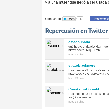
y a una mujer que llegó a ser usad
Compártelo:
Repercusión en Twitter
estaocupada
qué heavy el dato! // Han muer
http://t.co/PaL6HgCFmK
hace 13 años
stratoblackmore
Han muerto 23 de los 25 solda
http://t.co/pH6WYUaFcJ via @co
hace 13 años
ConstanzaDuranM
Han muerto 23 de los 25 soldad
vía @cooperativa
hace 13 años