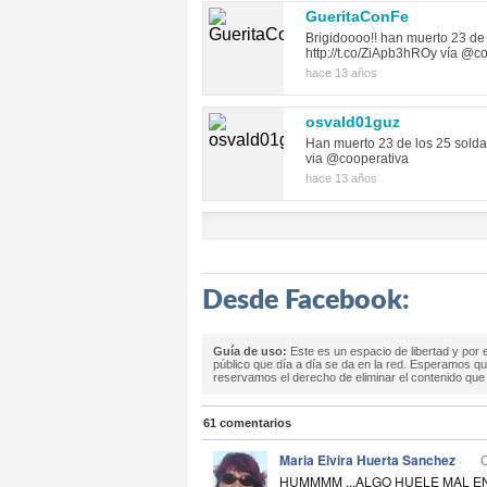
GueritaConFe
Brigidoooo!! han muerto 23 de
http://t.co/ZiApb3hROy vía @c
hace 13 años
osvald01guz
Han muerto 23 de los 25 soldad
via @cooperativa
hace 13 años
Desde Facebook:
Guía de uso:
Este es un espacio de libertad y por 
público que día a día se da en la red. Esperamos q
reservamos el derecho de eliminar el contenido qu