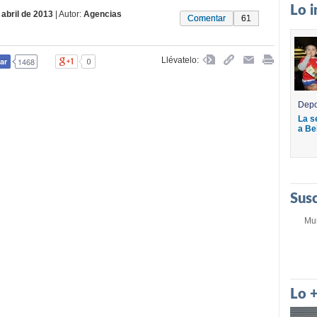
Lo 
 abril de 2013
| Autor:
Agencias
Comentar
61
Llévatelo:
Depo
La s
a Be
Sus
Mu
Lo 