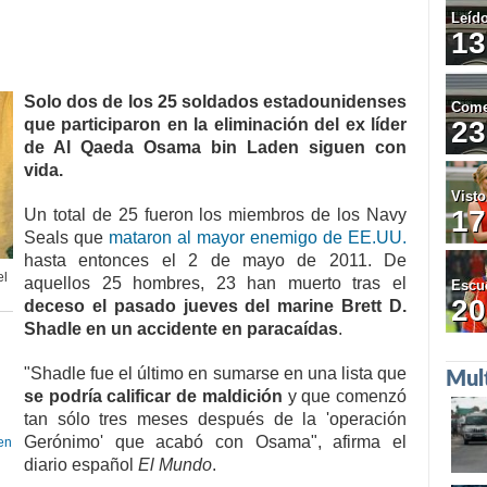
Leíd
13
Solo dos de los 25 soldados estadounidenses
Come
que participaron en la eliminación del ex líder
23
de Al Qaeda Osama bin Laden siguen con
vida.
Visto
17
Un total de 25 fueron los miembros de los Navy
Seals que
mataron al mayor enemigo de EE.UU.
hasta entonces el 2 de mayo de 2011. De
el
aquellos 25 hombres, 23 han muerto tras el
Escu
20
deceso el pasado jueves del marine Brett D.
Shadle en un accidente en paracaídas
.
"Shadle fue el último en sumarse en una lista que
Mul
se podría calificar de maldición
y que comenzó
tan sólo tres meses después de la 'operación
Gerónimo' que acabó con Osama", afirma el
en
diario español
El Mundo
.