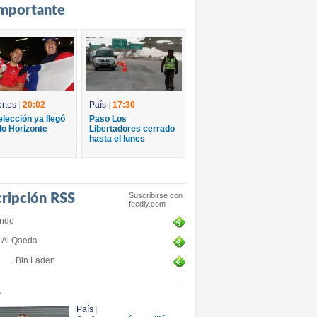
importante
rtes
|
20:02
País
|
17:30
elección ya llegó
Paso Los
lo Horizonte
Libertadores cerrado
hasta el lunes
Suscribirse con
cripción RSS
feedly.com
ndo
Al Qaeda
Bin Laden
+
País
|