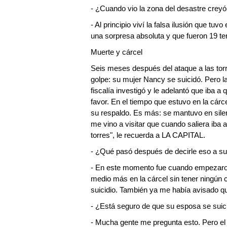
- ¿Cuando vio la zona del desastre creyó l
- Al principio viví la falsa ilusión que tu
una sorpresa absoluta y que fueron 19 te
Muerte y cárcel
Seis meses después del ataque a las torr
golpe: su mujer Nancy se suicidó. Pero l
fiscalía investigó y le adelantó que iba 
favor. En el tiempo que estuvo en la cárce
su respaldo. Es más: se mantuvo en silenci
me vino a visitar que cuando saliera iba a
torres", le recuerda a LA CAPITAL.
- ¿Qué pasó después de decirle eso a 
- En este momento fue cuando empezaron
medio más en la cárcel sin tener ningún 
suicidio. También ya me había avisado que
- ¿Está seguro de que su esposa se suic
- Mucha gente me pregunta esto. Pero el