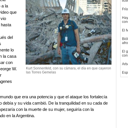
lice
 a la
Frío
video que
Hay
 vio
con
 hasta
El 
ués del
Bió
afr
s
mente lo
El 
con 
n la casa
sar con
Arb
George W.
Kurt Sonnenfeld, con su cámara, el día en que cayeron
las Torres Gemelas
Espr
r
mágenes
mundo que era una potencia y que el ataque los fortalecía
 debía y su vida cambió. De la tranquilidad en su cada de
pezaría con la muerte de su mujer, seguiría con la
do en la Argentina.