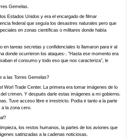
orres Gemelas.
 los Estados Unidos y era el encargado de filmar
ncia federal que seguía los desastres naturales pero que
eciales en zonas científicas o militares donde había
 en tareas secretas y confidenciales lo llamaron para ir al
ona donde ocurrieron los ataques-. "Hasta ese momento era
esaban el consumo y todo eso que nos caracteriza", le
ue a las Torres Gemelas?
el Worl Trade Center. La primera era tomar imágenes de lo
del crimen. Y después darle estas imágenes a mi gobierno.
. Tuve acceso libre e irrestricto. Podía ir tanto a la parte
 a la zona cero.
al?
 limpieza, los restos humanos, la partes de los aviones que
genes satinizadas a la cadenas noticiosas.