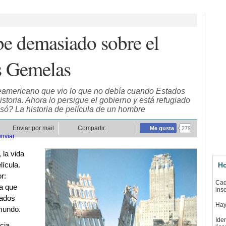
e demasiado sobre el
es Gemelas
eamericano que vio lo que no debía cuando Estados
istoria. Ahora lo persigue el gobierno y está refugiado
ó? La historia de película de un hombre
Enviar por mail
Compartir:
enviar
 la vida
lícula.
Ho
r:
Cad
a que
ins
tados
Hay
mundo.
Ide
cia