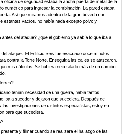
sa oficina de seguridad estaba la ancha puerta de metal de la
lado numérico para ingresar la combinación. La pared estaba
bierta. Así que miramos adentro de la gran bóveda con
 de estantes vacíos, no había nada excepto polvo y
 antes del ataque? ¿que el gobierno ya sabía lo que iba a
s del ataque. El Edificio Seis fue evacuado doce minutos
ara contra la Torre Norte. Enseguida las calles se atascaron.
gún mis cálculos. Se hubiera necesitado más de un camión
ido.
 torres?
ricano tenían necesidad de una guerra, había tantos
ue iba a suceder y dejaron que sucediera. Después de
y las investigaciones de distintos especialistas, estoy en
on para que sucediera.
s?
 presente y filmar cuando se realizara el hallazgo de las