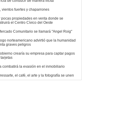
ncia de conducir de manera ilícita
, vientos fuertes y chaparrones
 pocas propiedades en venta donde se
struirá el Centro Cívico del Oeste
Mercado Comunitario se llamará "Angel Roig"
logo norteamericano advirtió que la humanidad
onta graves peligros
gobierno crearía su empresa para captar pagos
tarjetas
a combatirá la evasión en el inmobiliario
essarte, el café, el arte y la fotografía se unen