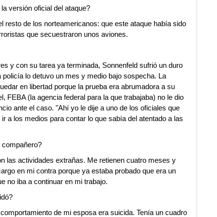
a versión oficial del ataque?
vo el resto de los norteamericanos: que este ataque había sido
rroristas que secuestraron unos aviones.
es y con su tarea ya terminada, Sonnenfeld sufrió un duro
a policía lo detuvo un mes y medio bajo sospecha. La
a quedar en libertad porque la prueba era abrumadora a su
l, FEBA (la agencia federal para la que trabajaba) no le dio
o ante el caso. "Ahí yo le dije a uno de los oficiales que
 ir a los medios para contar lo que sabía del atentado a las
su compañero?
 las actividades extrañas. Me retienen cuatro meses y
cargo en mi contra porque ya estaba probado que era un
 no iba a continuar en mi trabajo.
idó?
 comportamiento de mi esposa era suicida. Tenía un cuadro