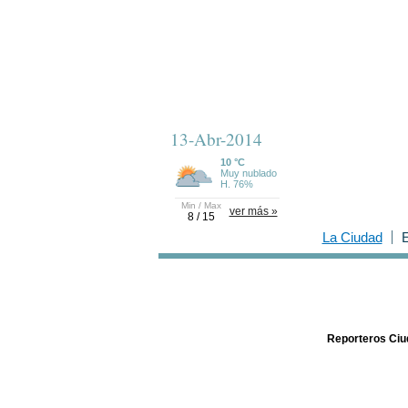
13-Abr-2014
10 °C
Muy nublado
H. 76%
Min / Max
ver más »
8 / 15
La Ciudad
E
Reporteros Ci