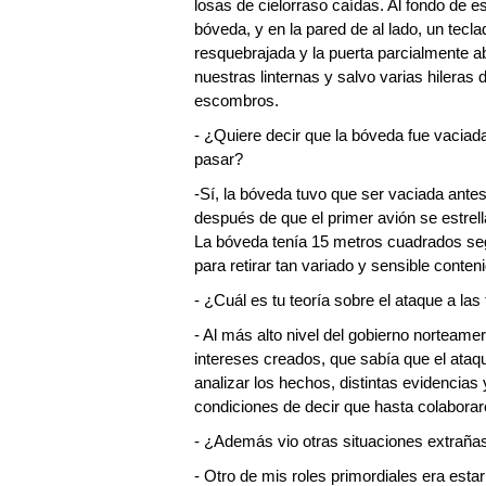
losas de cielorraso caídas. Al fondo de e
bóveda, y en la pared de al lado, un tec
resquebrajada y la puerta parcialmente a
nuestras linternas y salvo varias hileras
escombros.
- ¿Quiere decir que la bóveda fue vaciada
pasar?
-Sí, la bóveda tuvo que ser vaciada ante
después de que el primer avión se estrell
La bóveda tenía 15 metros cuadrados se
para retirar tan variado y sensible conten
- ¿Cuál es tu teoría sobre el ataque a las
- Al más alto nivel del gobierno norteame
intereses creados, que sabía que el ataq
analizar los hechos, distintas evidencias 
condiciones de decir que hasta colaborar
- ¿Además vio otras situaciones extraña
- Otro de mis roles primordiales era estar